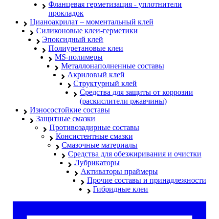
Фланцевая герметизация - уплотнители
прокладок
Цианоакрилат – моментальный клей
Силиконовые клеи-герметики
Эпоксидный клей
Полиуретановые клеи
MS-полимеры
Металлонаполненные составы
Акриловый клей
Структурный клей
Средства для защиты от коррозии
(раскислители ржавчины)
Износостойкие составы
Защитные смазки
Противозадирные составы
Консистентные смазки
Смазочные материалы
Средства для обезжиривания и очистки
Лубрикаторы
Активаторы праймеры
Прочие составы и принадлежности
Гибридные клеи