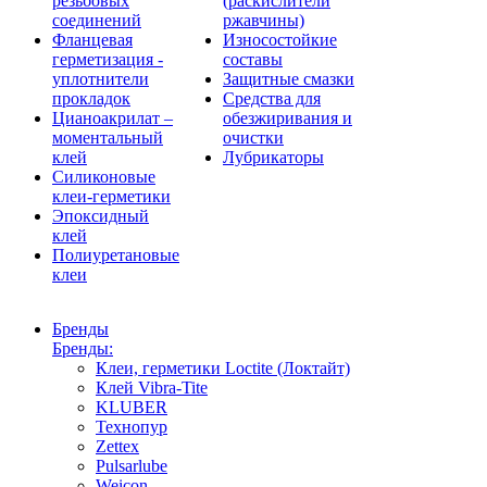
резьбовых
(раскислители
соединений
ржавчины)
Фланцевая
Износостойкие
герметизация -
составы
уплотнители
Защитные смазки
прокладок
Средства для
Цианоакрилат –
обезжиривания и
моментальный
очистки
клей
Лубрикаторы
Силиконовые
клеи-герметики
Эпоксидный
клей
Полиуретановые
клеи
Бренды
Бренды:
Клеи, герметики Loctite (Локтайт)
Клей Vibra-Tite
KLUBER
Технопур
Zettex
Pulsarlube
Weicon