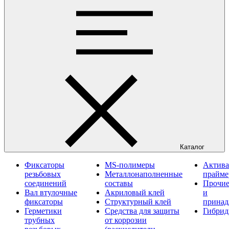
Каталог
Фиксаторы
MS-полимеры
Актива
резьбовых
Металлонаполненные
прайм
соединений
составы
Прочие
Вал втулочные
Акриловый клей
и
фиксаторы
Структурный клей
принад
Герметики
Средства для защиты
Гибрид
трубных
от коррозии